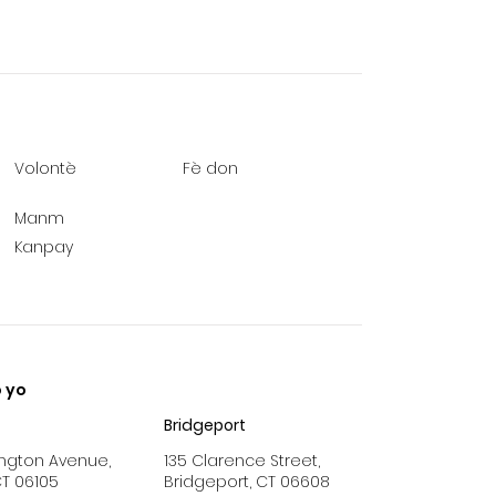
Volontè
Fè don
Manm
Kanpay
 yo
Bridgeport
ngton Avenue,
135 Clarence Street,
CT 06105
Bridgeport, CT 06608