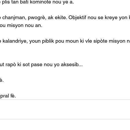
plis tan bati kominote nou ye a.
chanjman, pwogrè, ak ekite. Objektif nou se kreye yon ka
 sou misyon nou an.
kalandriye, youn piblik pou moun ki vle sipòte misyon 
t rapò ki sot pase nou yo aksesib...
è.
ral fè.