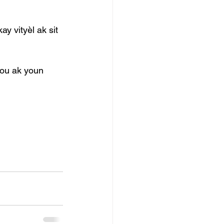
y vityèl ak sit 
nou ak youn 