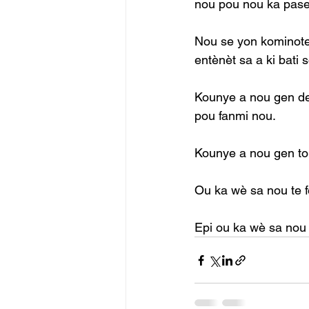
nou pou nou ka pase 
Nou se yon kominote 
entènèt sa a ki bati
Kounye a nou gen de 
pou fanmi nou.
Kounye a nou gen tou
Ou ka wè sa nou te f
Epi ou ka wè sa nou p