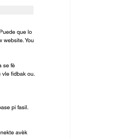
Puede que lo 
 website. You 
 se fè 
 vle fidbak ou.
se pi fasil.
onekte avèk 