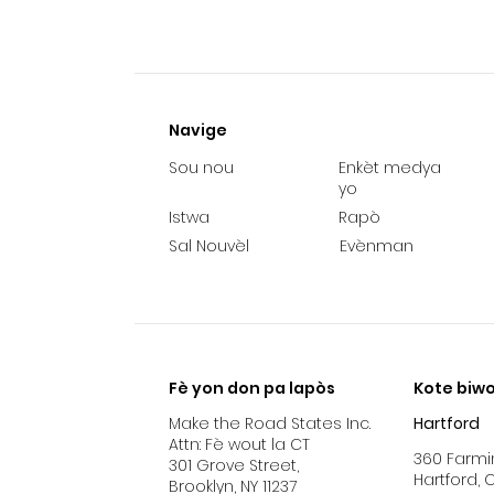
Navige
Sou nou
Enkèt medya
yo
Istwa
Rapò
Sal Nouvèl
Evènman
Fè yon don pa lapòs
Kote biwo
Make the Road States Inc.
Hartford
Attn: Fè wout la CT
360 Farmi
301 Grove Street,
Hartford, 
Brooklyn, NY 11237