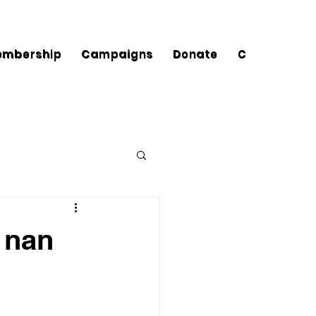
embership
Campaigns
Donate
Contact
 nan