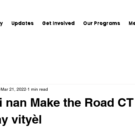
ry
Updates
Get Involved
Our Programs
M
Mar 21, 2022
1 min read
i nan Make the Road CT
y vityèl