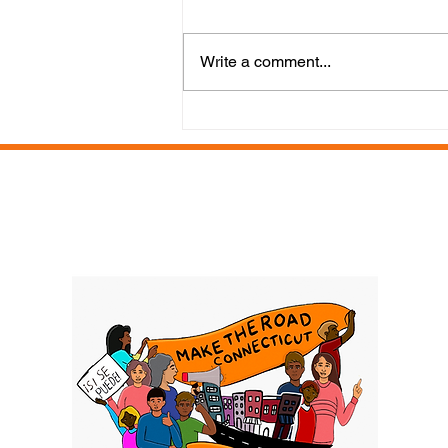
Write a comment...
Nouvo ekip Make Road CT
a rive