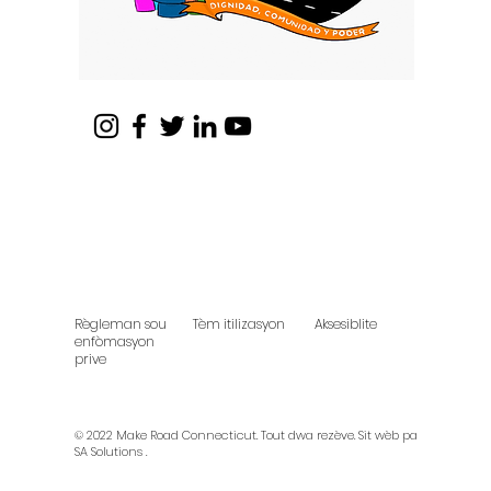
Règleman sou
Tèm itilizasyon
Aksesiblite
enfòmasyon
prive
© 2022 Make Road Connecticut. Tout dwa rezève.
Sit wèb pa
SA Solutions
.