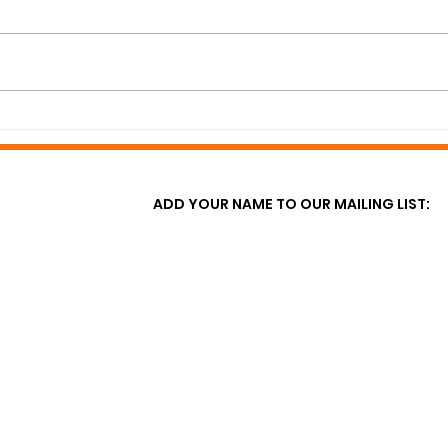
Fè wout la mache nan
Lans
Washington
Imig
ADD YOUR NAME TO OUR MAILING LIST: