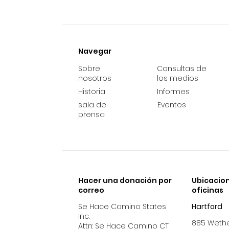
Navegar
Sobre
Consultas de
nosotros
los medios
Historia
Informes
sala de
Eventos
prensa
Hacer una donación por
Ubicacion
correo
oficinas
Se Hace Camino States
Hartford
Inc.
885 Wether
Attn: Se Hace Camino CT