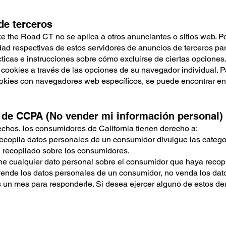
de terceros
ke the Road CT no se aplica a otros anunciantes o sitios web. P
cidad respectivas de estos servidores de anuncios de terceros p
cticas e instrucciones sobre cómo excluirse de ciertas opciones
s cookies a través de las opciones de su navegador individual.
ookies con navegadores web específicos, se puede encontrar en 
 de CCPA (No vender mi información personal)
chos, los consumidores de California tienen derecho a:
ecopila datos personales de un consumidor divulgue las categor
recopilado sobre los consumidores.
ine cualquier dato personal sobre el consumidor que haya reco
vende los datos personales de un consumidor, no venda los dat
os un mes para responderle. Si desea ejercer alguno de estos d