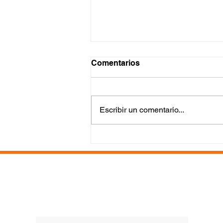
Comentarios
Escribir un comentario...
¡Nuestras Madres
Guerreras luchando por
una mejor educación para
sus hijos!