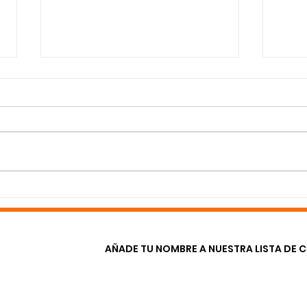
¡Mire lo que compartimos
Hart
en nuestra Asamblea de
la c
Miembros 2022!
Luch
sin 
AÑADE TU NOMBRE A NUESTRA LISTA DE 