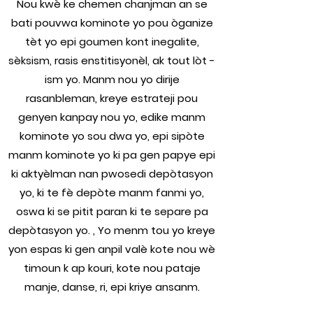
Nou kwè ke chemen chanjman an se
bati pouvwa kominote yo pou òganize
tèt yo epi goumen kont inegalite,
sèksism, rasis enstitisyonèl, ak tout lòt -
ism yo. Manm nou yo dirije
rasanbleman, kreye estrateji pou
genyen kanpay nou yo, edike manm
kominote yo sou dwa yo, epi sipòte
manm kominote yo ki pa gen papye epi
ki aktyèlman nan pwosedi depòtasyon
yo, ki te fè depòte manm fanmi yo,
oswa ki se pitit paran ki te separe pa
depòtasyon yo. , Yo menm tou yo kreye
yon espas ki gen anpil valè kote nou wè
timoun k ap kouri, kote nou pataje
manje, danse, ri, epi kriye ansanm.