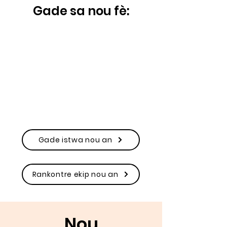
Gade sa nou fè:
Gade istwa nou an
Rankontre ekip nou an
Nou