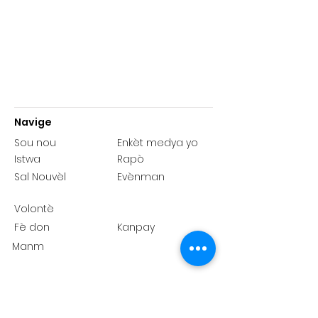
Navige
Sou nou
Enkèt medya yo
Istwa
Rapò
Sal Nouvèl
Evènman
Volontè
Fè don
Kanpay
Manm