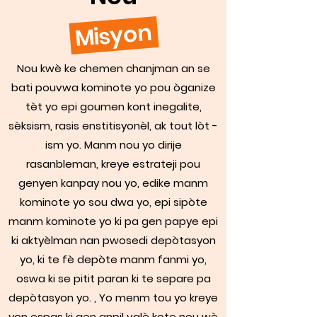
Misyon
Nou kwè ke chemen chanjman an se
bati pouvwa kominote yo pou òganize
tèt yo epi goumen kont inegalite,
sèksism, rasis enstitisyonèl, ak tout lòt -
ism yo. Manm nou yo dirije
rasanbleman, kreye estrateji pou
genyen kanpay nou yo, edike manm
kominote yo sou dwa yo, epi sipòte
manm kominote yo ki pa gen papye epi
ki aktyèlman nan pwosedi depòtasyon
yo, ki te fè depòte manm fanmi yo,
oswa ki se pitit paran ki te separe pa
depòtasyon yo. , Yo menm tou yo kreye
yon espas ki gen anpil valè kote nou wè