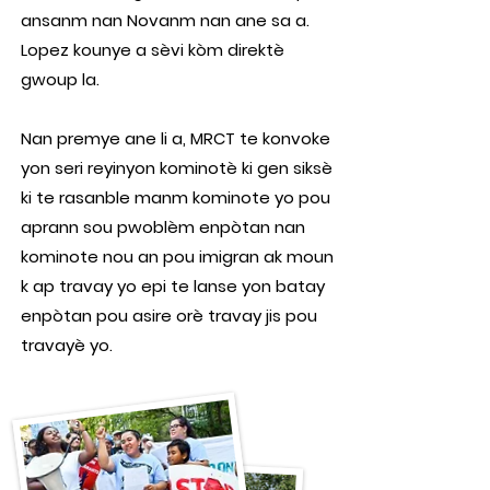
ansanm nan Novanm nan ane sa a.
Lopez kounye a sèvi kòm direktè
gwoup la.
Nan premye ane li a, MRCT te konvoke
yon seri reyinyon kominotè ki gen siksè
ki te rasanble manm kominote yo pou
aprann sou pwoblèm enpòtan nan
kominote nou an pou imigran ak moun
k ap travay yo epi te lanse yon batay
enpòtan pou asire orè travay jis pou
travayè yo.