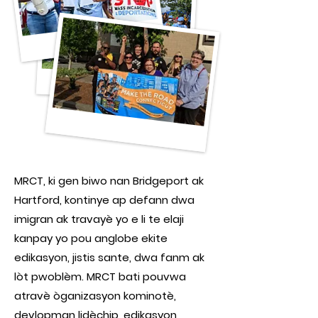
MRCT, ki gen biwo nan Bridgeport ak
Hartford, kontinye ap defann dwa
imigran ak travayè yo e li te elaji
kanpay yo pou anglobe ekite
edikasyon, jistis sante, dwa fanm ak
lòt pwoblèm. MRCT bati pouvwa
atravè òganizasyon kominotè,
devlopman lidèchip, edikasyon