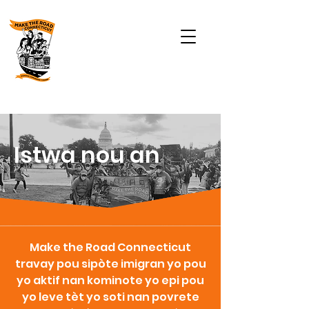
Istwa nou an
Make the Road Connecticut
travay pou sipòte imigran yo pou
yo aktif nan kominote yo epi pou
yo leve tèt yo soti nan povrete