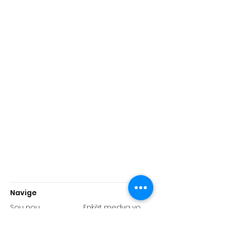
Navige
Sou nou
Enkèt medya yo
Istwa
Rapò