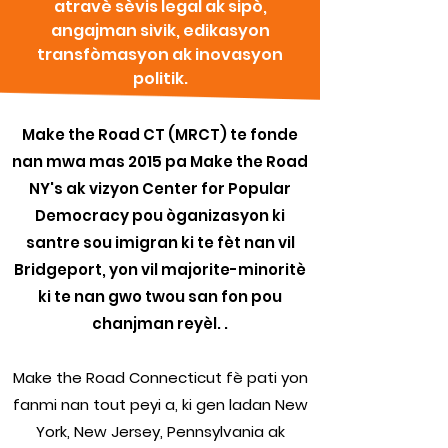
atravè sèvis legal ak sipò,
angajman sivik, edikasyon
transfòmasyon ak inovasyon
politik.
Make the Road CT (MRCT) te fonde
nan mwa mas 2015 pa Make the Road
NY's ak vizyon Center for Popular
Democracy pou òganizasyon ki
santre sou imigran ki te fèt nan vil
Bridgeport, yon vil majorite-minoritè
ki te nan gwo twou san fon pou
chanjman reyèl. .
Make the Road Connecticut fè pati yon
fanmi nan tout peyi a, ki gen ladan New
York, New Jersey, Pennsylvania ak