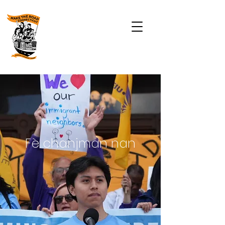
Fè chanjman nan