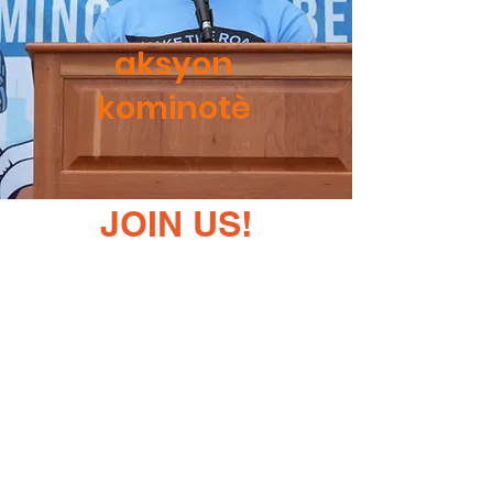
aksyon
kominotè
JOIN US!